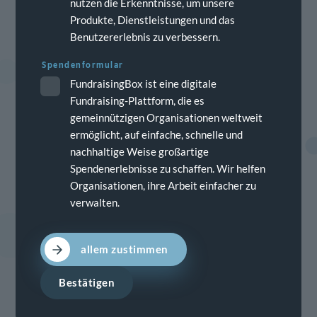
wir Google Analytics, ein Webanalysedienst der
nutzen die Erkenntnisse, um unsere
Produkte, Dienstleistungen und das
Google Inc. (https://www.google.de/intl/de/about/)
Benutzererlebnis zu verbessern.
(1600 Amphitheatre Parkway, Mountain View, CA
94043, USA; im Folgenden „Google“). In diesem
Spendenformular
Zusammenhang werden pseudonymisierte
FundraisingBox ist eine digitale
Nutzungsprofile erstellt und Cookies (siehe unter
Fundraising-Plattform, die es
Ziff. 4) verwendet. Die durch den Cookie erzeugten
gemeinnützigen Organisationen weltweit
Informationen über Ihre Benutzung dieser Website
ermöglicht, auf einfache, schnelle und
wie
nachhaltige Weise großartige
Spendenerlebnisse zu schaffen. Wir helfen
Browser-Typ/-Version,
Organisationen, ihre Arbeit einfacher zu
verwalten.
verwendetes Betriebssystem,
Referrer-URL (die zuvor besuchte Seite),
allem zustimmen
Hostname des zugreifenden Rechners (IP-
Adresse),
Bestätigen
Uhrzeit der Serveranfrage,